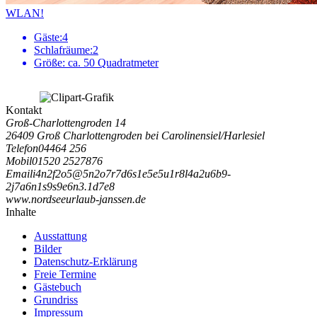
WLAN!
Gäste:
4
Schlafräume:
2
Größe:
ca. 50 Quadratmeter
Kontakt
Groß-Charlottengroden 14
26409 Groß Charlottengroden bei Carolinensiel/Harlesiel
Telefon
04464 256
Mobil
01520 2527876
Email
i
4
n
2
f
2
o
5
@
5
n
2
o
7
r
7
d
6
s
1
e
5
e
5
u
1
r
8
l
4
a
2
u
6
b
9
-
2
j
7
a
6
n
1
s
9
s
9
e
6
n
3
.
1
d
7
e
8
www.nordseeurlaub-janssen.de
Inhalte
Ausstattung
Bilder
Datenschutz-Erklärung
Freie Termine
Gästebuch
Grundriss
Impressum