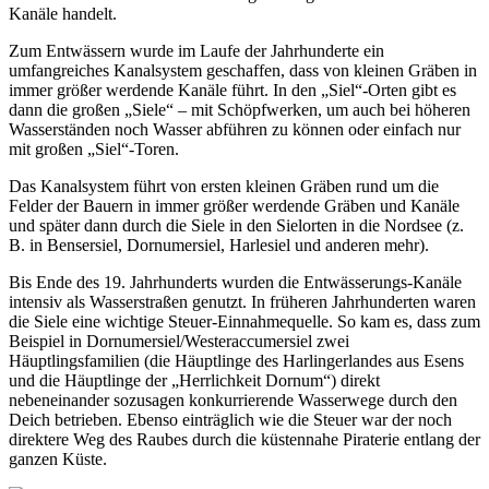
Kanäle handelt.
Zum Entwässern wurde im Laufe der Jahrhunderte ein
umfangreiches Kanalsystem geschaffen, dass von kleinen Gräben in
immer größer werdende Kanäle führt. In den „Siel“-Orten gibt es
dann die großen „Siele“ – mit Schöpfwerken, um auch bei höheren
Wasserständen noch Wasser abführen zu können oder einfach nur
mit großen „Siel“-Toren.
Das Kanalsystem führt von ersten kleinen Gräben rund um die
Felder der Bauern in immer größer werdende Gräben und Kanäle
und später dann durch die Siele in den Sielorten in die Nordsee (z.
B. in Bensersiel, Dornumersiel, Harlesiel und anderen mehr).
Bis Ende des 19. Jahrhunderts wurden die Entwässerungs-Kanäle
intensiv als Wasserstraßen genutzt. In früheren Jahrhunderten waren
die Siele eine wichtige Steuer-Einnahmequelle. So kam es, dass zum
Beispiel in Dornumersiel/Westeraccumersiel zwei
Häuptlingsfamilien (die Häuptlinge des Harlingerlandes aus Esens
und die Häuptlinge der „Herrlichkeit Dornum“) direkt
nebeneinander sozusagen konkurrierende Wasserwege durch den
Deich betrieben. Ebenso einträglich wie die Steuer war der noch
direktere Weg des Raubes durch die küstennahe Piraterie entlang der
ganzen Küste.