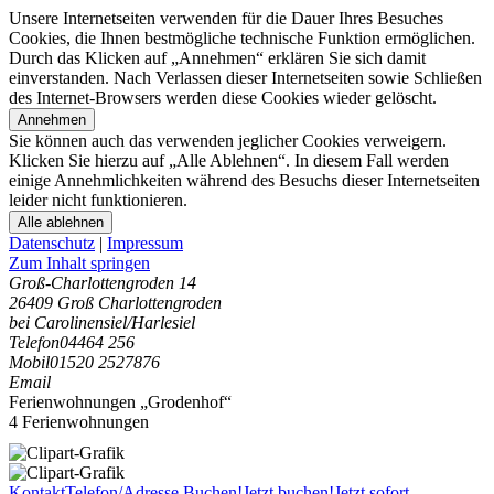
Unsere Internetseiten verwenden für die Dauer Ihres Besuches
Cookies, die Ihnen bestmögliche technische Funktion ermöglichen.
Durch das Klicken auf „Annehmen“ erklären Sie sich damit
einverstanden. Nach Verlassen dieser Internetseiten sowie Schließen
des Internet-Browsers werden diese Cookies wieder gelöscht.
Annehmen
Sie können auch das verwenden jeglicher Cookies verweigern.
Klicken Sie hierzu auf „Alle Ablehnen“. In diesem Fall werden
einige Annehmlichkeiten während des Besuchs dieser Internetseiten
leider nicht funktionieren.
Alle ablehnen
Datenschutz
|
Impressum
Zum Inhalt springen
Groß-Charlottengroden 14
26409 Groß Charlottengroden
bei Carolinensiel/Harlesiel
Telefon
04464 256
Mobil
01520 2527876
Email
Ferienwohnungen „Grodenhof“
4 Ferienwohnungen
Kontakt
Telefon/Adresse
Buchen!
Jetzt buchen!
Jetzt sofort