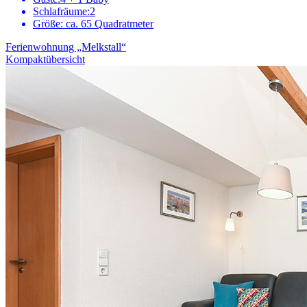
Schlafräume:
2
Größe:
ca. 65 Quadratmeter
Ferienwohnung „Melkstall“
Kompaktübersicht