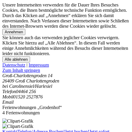
Unsere Internetseiten verwenden für die Dauer Ihres Besuches
Cookies, die Ihnen bestmögliche technische Funktion ermöglichen.
Durch das Klicken auf „Annehmen“ erklären Sie sich damit
einverstanden. Nach Verlassen dieser Internetseiten sowie Schließen
des Internet-Browsers werden diese Cookies wieder gelöscht.
Annehmen
Sie können auch das verwenden jeglicher Cookies verweigern.
Klicken Sie hierzu auf „Alle Ablehnen“. In diesem Fall werden
einige Annehmlichkeiten während des Besuchs dieser Internetseiten
leider nicht funktionieren.
Alle ablehnen
Datenschutz
|
Impressum
Zum Inhalt springen
Groß-Charlottengroden 14
26409 Groß Charlottengroden
bei Carolinensiel/Harlesiel
Telefon
04464 256
Mobil
01520 2527876
Email
Ferienwohnungen „Grodenhof“
4 Ferienwohnungen
Kontakt
Telefon/Adresse
Buchen!
Jetzt buchen!
Jetzt sofort