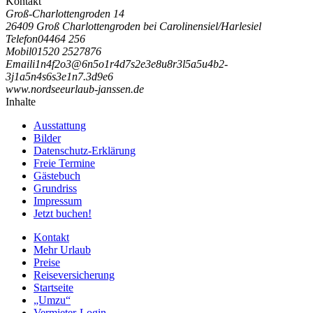
Kontakt
Groß-Charlottengroden 14
26409 Groß Charlottengroden bei Carolinensiel/Harlesiel
Telefon
04464 256
Mobil
01520 2527876
Email
i
1
n
4
f
2
o
3
@
6
n
5
o
1
r
4
d
7
s
2
e
3
e
8
u
8
r
3
l
5
a
5
u
4
b
2
-
3
j
1
a
5
n
4
s
6
s
3
e
1
n
7
.
3
d
9
e
6
www.nordseeurlaub-janssen.de
Inhalte
Ausstattung
Bilder
Datenschutz-Erklärung
Freie Termine
Gästebuch
Grundriss
Impressum
Jetzt buchen!
Kontakt
Mehr Urlaub
Preise
Reiseversicherung
Startseite
„Umzu“
Vermieter-Login