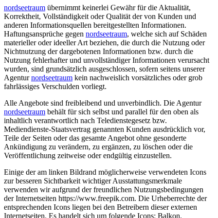
nordseetraum
übernimmt keinerlei Gewähr für die Aktualität,
Korrektheit, Vollständigkeit oder Qualität der von Kunden und
anderen Informationsquellen bereitgestellten Informationen.
Haftungsansprüche gegen
nordseetraum
, welche sich auf Schäden
materieller oder ideeller Art beziehen, die durch die Nutzung oder
Nichtnutzung der dargebotenen Informationen bzw. durch die
Nutzung fehlerhafter und unvollständiger Informationen verursacht
wurden, sind grundsätzlich ausgeschlossen, sofern seitens unserer
Agentur
nordseetraum
kein nachweislich vorsätzliches oder grob
fahrlässiges Verschulden vorliegt.
Alle Angebote sind freibleibend und unverbindlich. Die Agentur
nordseetraum
behält für sich selbst und parallel für den oben als
inhaltlich verantwortlich nach Teledienstegesetz bzw.
Mediendienste-Staatsvertrag genannten Kunden ausdrücklich vor,
Teile der Seiten oder das gesamte Angebot ohne gesonderte
Ankündigung zu verändern, zu ergänzen, zu löschen oder die
Veröffentlichung zeitweise oder endgültig einzustellen.
Einige der am linken Bildrand möglicherweise verwendeten Icons
zur besseren Sichtbarkeit wichtiger Ausstattungsmerkmale
verwenden wir aufgrund der freundlichen Nutzungsbedingungen
der Internetseiten
https://www.freepik.com
. Die Urheberrechte der
entsprechenden Icons liegen bei den Betreibern dieser externen
Internetseiten. Es handelt sich um folgende Icons: Balkon,