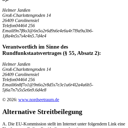
Helmer Janßen
Groß-Charlottengroden 14
26409 Carolinensiel
Telefon
04464 256
Email
i
9
n
7
f
8
o
3
@
6
n
5
o
2
r
6
d
9
s
6
e
4
e
6
u
4
r
7
l
9
a
9
u
3
b
6
-
1
j
8
a
4
n
5
s
7
s
4
e
4
n
5
.
7
d
4
e
4
Verantwortlich im Sinne des
Rundfunkstaatsvertrages (§ 55, Absatz 2):
Helmer Janßen
Groß-Charlottengroden 14
26409 Carolinensiel
Telefon
04464 256
Email
i
6
n
8
f
7
o
1
@
9
n
6
o
2
r
8
d
5
s
7
e
3
e
1
u
6
r
4
l
2
a
4
u
6
b
5
-
5
j
6
a
7
n
7
s
5
s
5
e
6
n
9
.
6
d
4
e
8
© 2026:
www.nordseetraum.de
Alternative Streitbeilegung
A. Die EU-Kommission stellt im Internet unter folgendem Link eine