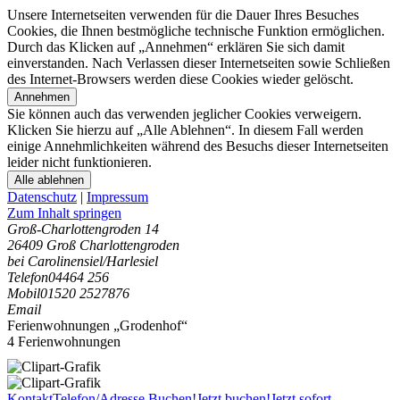
Unsere Internetseiten verwenden für die Dauer Ihres Besuches
Cookies, die Ihnen bestmögliche technische Funktion ermöglichen.
Durch das Klicken auf „Annehmen“ erklären Sie sich damit
einverstanden. Nach Verlassen dieser Internetseiten sowie Schließen
des Internet-Browsers werden diese Cookies wieder gelöscht.
Annehmen
Sie können auch das verwenden jeglicher Cookies verweigern.
Klicken Sie hierzu auf „Alle Ablehnen“. In diesem Fall werden
einige Annehmlichkeiten während des Besuchs dieser Internetseiten
leider nicht funktionieren.
Alle ablehnen
Datenschutz
|
Impressum
Zum Inhalt springen
Groß-Charlottengroden 14
26409 Groß Charlottengroden
bei Carolinensiel/Harlesiel
Telefon
04464 256
Mobil
01520 2527876
Email
Ferienwohnungen „Grodenhof“
4 Ferienwohnungen
Kontakt
Telefon/Adresse
Buchen!
Jetzt buchen!
Jetzt sofort