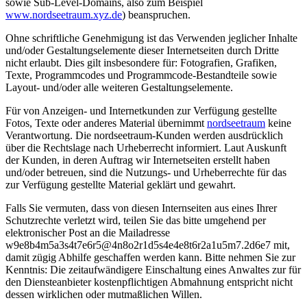
sowie Sub-Level-Domains, also zum Beispiel
www.nordseetraum.xyz.de
) beanspruchen.
Ohne schriftliche Genehmigung ist das Verwenden jeglicher Inhalte
und/oder Gestaltungselemente dieser Internetseiten durch Dritte
nicht erlaubt. Dies gilt insbesondere für: Fotografien, Grafiken,
Texte, Programmcodes und Programmcode-Bestandteile sowie
Layout- und/oder alle weiteren Gestaltungselemente.
Für von Anzeigen- und Internetkunden zur Verfügung gestellte
Fotos, Texte oder anderes Material übernimmt
nordseetraum
keine
Verantwortung. Die nordseetraum-Kunden werden ausdrücklich
über die Rechtslage nach Urheberrecht informiert. Laut Auskunft
der Kunden, in deren Auftrag wir Internetseiten erstellt haben
und/oder betreuen, sind die Nutzungs- und Urheberrechte für das
zur Verfügung gestellte Material geklärt und gewahrt.
Falls Sie vermuten, dass von diesen Internseiten aus eines Ihrer
Schutzrechte verletzt wird, teilen Sie das bitte umgehend per
elektronischer Post an die Mailadresse
w
9
e
8
b
4
m
5
a
3
s
4
t
7
e
6
r
5
@
4
n
8
o
2
r
1
d
5
s
4
e
4
e
8
t
6
r
2
a
1
u
5
m
7
.
2
d
6
e
7
mit,
damit zügig Abhilfe geschaffen werden kann. Bitte nehmen Sie zur
Kenntnis: Die zeitaufwändigere Einschaltung eines Anwaltes zur für
den Diensteanbieter kostenpflichtigen Abmahnung entspricht nicht
dessen wirklichen oder mutmaßlichen Willen.