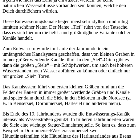
natürlichen Wasserabflüsse vorhanden sein können, welche den
Deich durchlöchern würden.
Diese Entwässerungskanäle liegen meist sehr idyllisch und ruhig
inmitten schöner Natur. Der Name „Tief“ rührt von der Tatsache,
dass es sich hier um die tiefst- und größtmögliche Variante solcher
Kanäle handelt.
Zum Entwässern wurde im Laufe der Jahrhunderte ein
umfangreiches Kanalsystem geschaffen, dass von kleinen Gräben in
immer größer werdende Kanäle führt. In den „Siel“-Orten gibt es
dann die großen „Siele“ – mit Schöpfwerken, um auch bei höheren
Wasserständen noch Wasser abführen zu können oder einfach nur
mit großen „Siel“-Toren.
Das Kanalsystem führt von ersten kleinen Gräben rund um die
Felder der Bauern in immer größer werdende Gräben und Kanäle
und später dann durch die Siele in den Sielorten in die Nordsee (z.
B. in Bensersiel, Dornumersiel, Harlesiel und anderen mehr).
Bis Ende des 19. Jahrhunderts wurden die Entwässerungs-Kanäle
intensiv als Wasserstraßen genutzt. In früheren Jahrhunderten waren
die Siele eine wichtige Steuer-Einnahmequelle. So kam es, dass zum
Beispiel in Dornumersiel/Westeraccumersiel zwei
Häuptlingsfamilien (die Häuptlinge des Harlingerlandes aus Esens