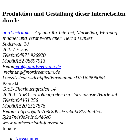
Produktion und Gestaltung dieser Internetseiten
durch:
nordseetraum
– Agentur für Internet, Marketing, Werbung
Inhaber und Verantwortlicher: Bernd Dunker
Süderwall 10
26427 Esens
Telefon
04971 926920
Mobil
0152 08897913
Email
mail@nordseetraum.de
rechnung@nordseetraum.de
Umsatzsteuer-Identifikationsnummer
DE162595068
Kontakt
Groß-Charlottengroden 14
26409 Groß Charlottengroden bei Carolinensiel/Harlesiel
Telefon
04464 256
Mobil
01520 2527876
Email
i
1
n
5
f
1
o
5
@
4
n
7
o
8
r
8
d
9
s
9
e
7
e
6
u
9
r
8
l
7
a
8
u
4
b
3
-
5
j
2
a
7
n
4
s
3
s
7
e
1
n
6
.
4
d
6
e
6
www.nordseeurlaub-janssen.de
Inhalte
Ausstattung