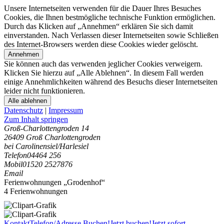
Unsere Internetseiten verwenden für die Dauer Ihres Besuches
Cookies, die Ihnen bestmögliche technische Funktion ermöglichen.
Durch das Klicken auf „Annehmen“ erklären Sie sich damit
einverstanden. Nach Verlassen dieser Internetseiten sowie Schließen
des Internet-Browsers werden diese Cookies wieder gelöscht.
Annehmen
Sie können auch das verwenden jeglicher Cookies verweigern.
Klicken Sie hierzu auf „Alle Ablehnen“. In diesem Fall werden
einige Annehmlichkeiten während des Besuchs dieser Internetseiten
leider nicht funktionieren.
Alle ablehnen
Datenschutz
|
Impressum
Zum Inhalt springen
Groß-Charlottengroden 14
26409 Groß Charlottengroden
bei Carolinensiel/Harlesiel
Telefon
04464 256
Mobil
01520 2527876
Email
Ferienwohnungen „Grodenhof“
4 Ferienwohnungen
Kontakt
Telefon/Adresse
Buchen!
Jetzt buchen!
Jetzt sofort