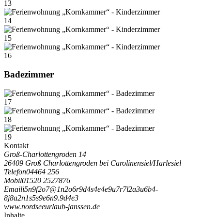
13
14
15
16
Badezimmer
17
18
19
Kontakt
Groß-Charlottengroden 14
26409 Groß Charlottengroden bei Carolinensiel/Harlesiel
Telefon
04464 256
Mobil
01520 2527876
Email
i
5
n
9
f
2
o
7
@
1
n
2
o
6
r
9
d
4
s
4
e
4
e
9
u
7
r
7
l
2
a
3
u
6
b
4
-
8
j
8
a
2
n
1
s
5
s
9
e
6
n
9
.
9
d
4
e
3
www.nordseeurlaub-janssen.de
Inhalte