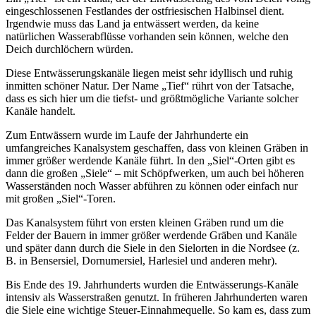
eingeschlossenen Festlandes der ostfriesischen Halbinsel dient.
Irgendwie muss das Land ja entwässert werden, da keine
natürlichen Wasserabflüsse vorhanden sein können, welche den
Deich durchlöchern würden.
Diese Entwässerungskanäle liegen meist sehr idyllisch und ruhig
inmitten schöner Natur. Der Name „Tief“ rührt von der Tatsache,
dass es sich hier um die tiefst- und größtmögliche Variante solcher
Kanäle handelt.
Zum Entwässern wurde im Laufe der Jahrhunderte ein
umfangreiches Kanalsystem geschaffen, dass von kleinen Gräben in
immer größer werdende Kanäle führt. In den „Siel“-Orten gibt es
dann die großen „Siele“ – mit Schöpfwerken, um auch bei höheren
Wasserständen noch Wasser abführen zu können oder einfach nur
mit großen „Siel“-Toren.
Das Kanalsystem führt von ersten kleinen Gräben rund um die
Felder der Bauern in immer größer werdende Gräben und Kanäle
und später dann durch die Siele in den Sielorten in die Nordsee (z.
B. in Bensersiel, Dornumersiel, Harlesiel und anderen mehr).
Bis Ende des 19. Jahrhunderts wurden die Entwässerungs-Kanäle
intensiv als Wasserstraßen genutzt. In früheren Jahrhunderten waren
die Siele eine wichtige Steuer-Einnahmequelle. So kam es, dass zum