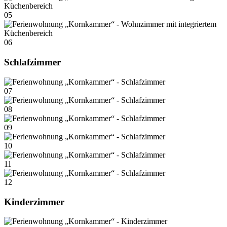
05
06
Schlafzimmer
07
08
09
10
11
12
Kinderzimmer